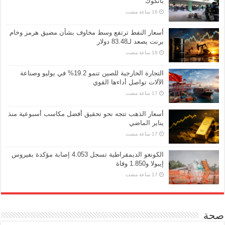
بانكوك
أسعار النفط ترتفع وسط مخاوف بشأن مضيق هرمز وخام
برنت يصعد لـ83.48 دولار
التجارة الخارجية للصين تنمو 19.2% في يوليو وصناعة
الآلات تواصل أداءها القوي
أسعار الذهب تتجه نحو تحقيق أفضل مكاسب أسبوعية منذ
يناير الماضي
الكونغو الديمقراطية تسجل 4.053 إصابة مؤكدة بفيروس
إيبولا و1.850 وفاة
صحة