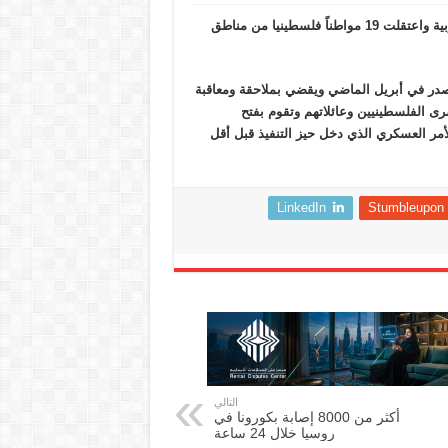
داهمت قوات الاحتلال الاسرائيلي فجر اليوم مدنا عدة في الضفة الغربية واعتقلت 19 مواطناً فلسطينيا من مناطق
صدر في أبريل الماضي ويقضي بملاحقة ومعاقبة
ى الفلسطينيين وعائلاتهم وتقوم بفتح
هم حيث أوقفت السلطات الإسرائيلية لمدة 45 يوما الأمر العسكري الذي دخل حيز التنفيذ قبل أقل
LinkedIn
Stumbleupon
التالي
أكثر من 8000 إصابة بكورونا في
روسيا خلال 24 ساعة