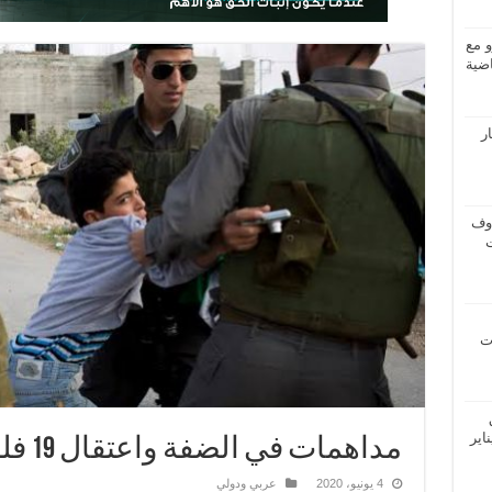
و مع
ضية
ار
اوف
ات
اير
مداهمات في الضفة واعتقال 19 فلسطينياً
4 يونيو، 2020
عربي ودولي