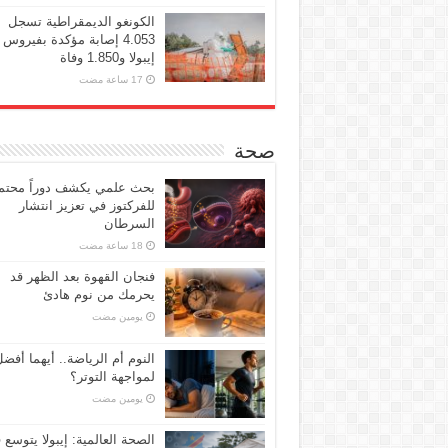
الكونغو الديمقراطية تسجل
4.053 إصابة مؤكدة بفيروس
إيبولا و1.850 وفاة
صحة
بحث علمي يكشف دوراً محتملا
للفركتوز في تعزيز انتشار
السرطان
فنجان القهوة بعد الظهر قد
يحرمك من نوم هادئ
‏يومين مضت
النوم أم الرياضة.. أيهما أفض
لمواجهة التوتر؟
‏يومين مضت
الصحة العالمية: إيبولا يتوسع 