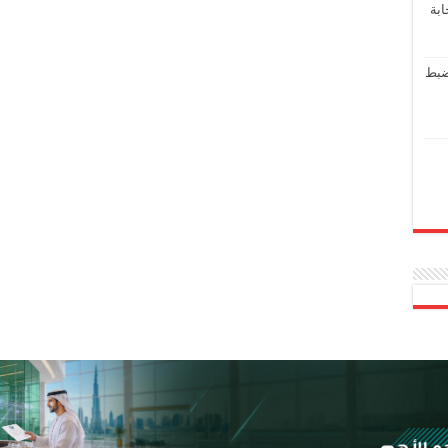
ابة
ضبط