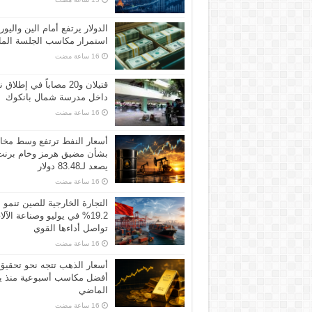
الدولار يرتفع أمام الين واليور
استمرار مكاسب الجلسة الما
قتيلان و20 مصاباً في إطلاق ن
داخل مدرسة شمال بانكوك
أسعار النفط ترتفع وسط مخ
بشأن مضيق هرمز وخام برنت
يصعد لـ83.48 دولار
التجارة الخارجية للصين تنمو
19.2% في يوليو وصناعة الآل
تواصل أداءها القوي
أسعار الذهب تتجه نحو تحقيق
أفضل مكاسب أسبوعية منذ ين
الماضي