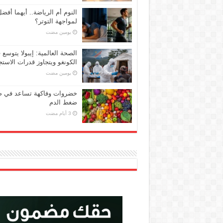
النوم أم الرياضة.. أيهما أفض
لمواجهة التوتر؟
‏يومين مضت
الصحة العالمية: إيبولا يتوسع 
الكونغو ويتجاوز قدرات الاستج
‏يومين مضت
خضروات وفاكهة تساعد في 
ضغط الدم