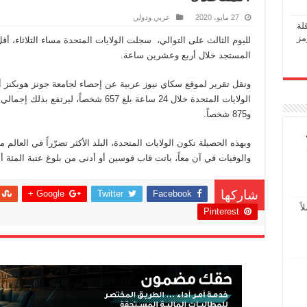
27 مايو، 2020
عربي ودولي
لة
مز
المستجد خلال أربع وعشرين ساعة.
و875 شخصاً.
والوفيات في آن معاً، باتت قاب قوسين أو أدنى من بلوغ عتبة المئة أل
Google +
Twitter
Facebook
شاركها
ً
Pinterest