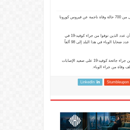
لليوم الثالث على التوالي، سجلت الولايات المتحدة مساء الثلاثاء، أقل من 700 حالة وفاة ناجمة عن فيروس كورونا
ونقل تقرير لموقع سكاي نيوز عربية عن إحصاء لجامعة جونز هوبكنز أن عدد الذين توفوا من جراء كوفيد-19 في
الولايات المتحدة خلال 24 ساعة بلغ 657 شخصاً، ليرتفع بذلك إجمالي عدد ضحايا الوباء في هذا البلد إلى 98 ألفاً
وبهذه الحصيلة تكون الولايات المتحدة، البلد الأكثر تضرّراً في العالم من جراء جائحة كوفيد-19 على صعيد الإصابات
ف وفاة من جراء الوباء.
LinkedIn
Stumbleupon