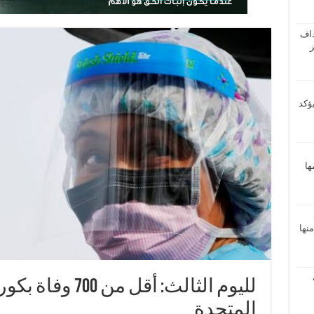
داف
ز
يؤكد
ها
نها
لليوم الثالث: أقل م
المتحدة