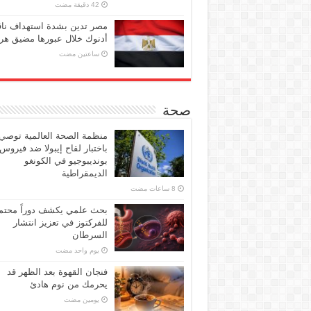
مصر تدين بشدة استهداف ناق
أدنوك خلال عبورها مضيق هر
‏ساعتين مضت
صحة
منظمة الصحة العالمية توصي
باختبار لقاح إيبولا ضد فيروس
بونديبوجيو في الكونغو
الديمقراطية
بحث علمي يكشف دوراً محتملا
للفركتوز في تعزيز انتشار
السرطان
‏يوم واحد مضت
فنجان القهوة بعد الظهر قد
يحرمك من نوم هادئ
‏يومين مضت