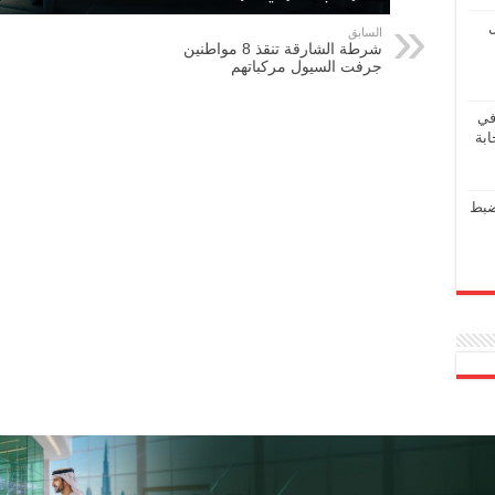
ل
السابق
شرطة الشارقة تنقذ 8 مواطنين
جرفت السيول مركباتهم
في
ابة
ضبط