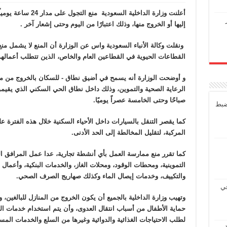
أعلنت وزارة الداخلية
إليها أو الخروج منها، وذلك اعتبارًا من اليوم وحتى إشعار آخر .
ونقلت وكالة الأنباء السعودية واس عن الوزارة أن المنع لا يشمل م
القطاعات الحيوية في القطاعين العام والخاص، الذين تتطلب أعمالهم ا
و أوضحت الوزارة أنه يسمح في أضيق نطاق - للسكان بالخروج من منا
الرعاية الصحية والتموين، وذلك داخل نطاق الحي السكني الذي يقيمو
صباحًا وحتى الخامسة عصراً يوميًا.
ضبط
كما يقصر التنقل بالسيارات داخل الأحياء السكنية خلال هذه الفترة 
المركبة، لتقليل المخالطة إلى الحد الأدنى.
كما تقرر منع ممارسة العمل بأي أنشطة تجارية، عدا عمل المرافق ال
التموينية، ومحطات الوقود، ومحلات الغاز، والخدمات البنكية، وأعمال ا
والتكييف، وخدمات إيصال الماء وكذلك صهاريج الصرف الصحي.
في
وتهيب وزارة الداخلية بالجميع أن يكون الخروج من المنازل للبالغين،
حماية الأطفال من أسباب انتقال العدوى، وأن يتم استخدام خدمات ال
لطلب الاحتياجات الغذائية والدوائية وغيرها من السلع والخدمات المستث