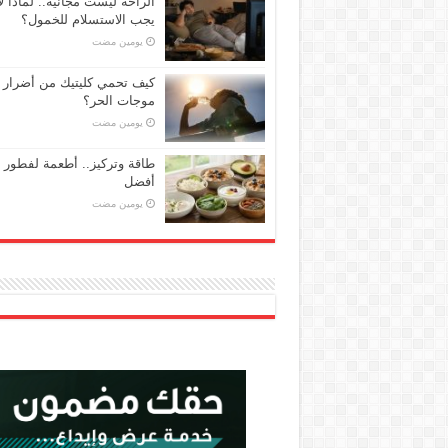
الراحة ليست مجانية.. لماذا لا
يجب الاستسلام للخمول؟
‏يومين مضت
كيف تحمي كليتيك من أضرار
موجات الحر؟
‏يومين مضت
طاقة وتركيز.. أطعمة لفطور
أفضل
‏يومين مضت