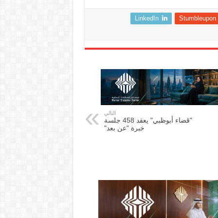
LinkedIn
Stumbleupon
التالي
"قضاء أبوظبي" يعقد 458 جلسة
خبرة "عن بعد"