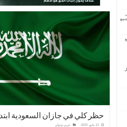
جتمع
ع
ل
حظر كلي في جازان السعودية ابتدا
12 مايو، 2020
عربي ودولي