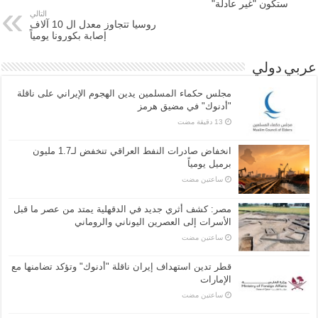
ستكون "غير عادلة"
التالي
روسيا تتجاوز معدل ال 10 آلاف
إصابة بكورونا يومياً
عربي دولي
مجلس حكماء المسلمين يدين الهجوم الإيراني على ناقلة
"أدنوك" في مضيق هرمز
انخفاض صادرات النفط العراقي تنخفض لـ1.7 مليون
برميل يومياً
‏ساعتين مضت
مصر: كشف أثري جديد في الدقهلية يمتد من عصر ما قبل
الأسرات إلى العصرين اليوناني والروماني
‏ساعتين مضت
قطر تدين استهداف إيران ناقلة "أدنوك" وتؤكد تضامنها مع
الإمارات
‏ساعتين مضت