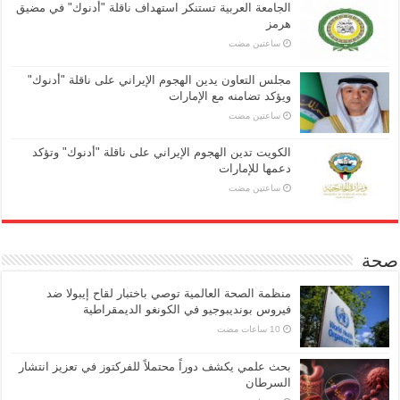
الجامعة العربية تستنكر استهداف ناقلة "أدنوك" في مضيق
هرمز
‏ساعتين مضت
مجلس التعاون يدين الهجوم الإيراني على ناقلة "أدنوك"
ويؤكد تضامنه مع الإمارات
‏ساعتين مضت
الكويت تدين الهجوم الإيراني على ناقلة "أدنوك" وتؤكد
دعمها للإمارات
‏ساعتين مضت
صحة
منظمة الصحة العالمية توصي باختبار لقاح إيبولا ضد
فيروس بونديبوجيو في الكونغو الديمقراطية
بحث علمي يكشف دوراً محتملاً للفركتوز في تعزيز انتشار
السرطان