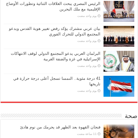
الرئيس المصري يبحث العلاقات الثنائية وتطورات الأوضاع
الإقليمية مع ملك البحرين
‏يوم واحد مضت
بيان عربي مشترك يؤكد رفض تغيير هوية القدس ويدعو
المجتمع الدولي للتحرك الفوري
‏يوم واحد مضت
البرلمان العربي يدعو المجتمع الدولي لوقف الانتهاكات
الإسرائيلية في غزة والضفة الغربية
‏يوم واحد مضت
41 درجة مئوية.. النمسا تسجل أعلى درجة حرارة في
تاريخها
‏يوم واحد مضت
صحة
فنجان القهوة بعد الظهر قد يحرمك من نوم هادئ