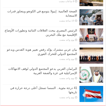
الصحة العالمية: إيبولا يتوسع في الكونغو ويتجاوز قدرات
الاستجابة
الرئيس المصري يبحث العلاقات الثنائية وتطورات الأوضاع
الإقليمية مع ملك البحرين
‏يوم واحد مضت
بيان عربي مشترك يؤكد رفض تغيير هوية القدس ويدعو
المجتمع الدولي للتحرك الفوري
‏يوم واحد مضت
البرلمان العربي يدعو المجتمع الدولي لوقف الانتهاكات
الإسرائيلية في غزة والضفة الغربية
‏يوم واحد مضت
41 درجة مئوية.. النمسا تسجل أعلى درجة حرارة في
تاريخها
‏يوم واحد مضت