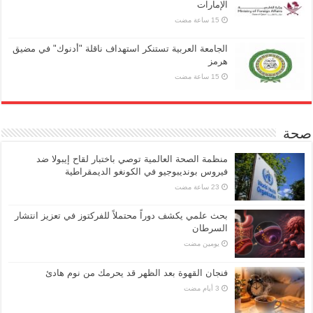
الإمارات
الجامعة العربية تستنكر استهداف ناقلة "أدنوك" في مضيق
هرمز
صحة
منظمة الصحة العالمية توصي باختبار لقاح إيبولا ضد
فيروس بونديبوجيو في الكونغو الديمقراطية
بحث علمي يكشف دوراً محتملاً للفركتوز في تعزيز انتشار
السرطان
‏يومين مضت
فنجان القهوة بعد الظهر قد يحرمك من نوم هادئ