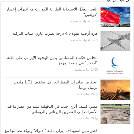
الصين تفعّل الاستجابة الطارئة للكوارث مع اقتراب إعصار
"دولفين"
‏ساعة واحدة مضت
هزة أرضية بقوة 4.5 درجة تضرب غازي عنتاب التركية
‏ساعة واحدة مضت
مجلس حكماء المسلمين يدين الهجوم الإيراني على ناقلة
"أدنوك" في مضيق هرمز
انخفاض صادرات النفط العراقي تنخفض لـ1.7 مليون
برميل يومياً
مصر: كشف أثري جديد في الدقهلية يمتد من عصر ما قبل
الأسرات إلى العصرين اليوناني والروماني
قطر تدين استهداف إيران ناقلة "أدنوك" وتؤكد تضامنها مع