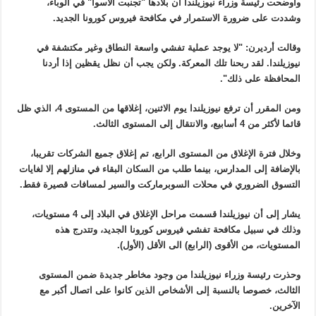
وأوضحت رئيسة وزراء نيوزيلندا أن بلادها "تجنبت الأسوأ" في الوباء،
وشددت على ضرورة الاستمرار في مكافحة فيروس كورونا الجديد.
وقالت أرديرن: "لا يوجد عملية تفشي واسعة النطاق وغير مكتشفة في
نيوزيلندا. لقد ربحنا تلك المعركة. ولكن يجب أن نظل يقظين إذا أردنا
المحافظة على ذلك".
ومن المقرر أن ترفع نيوزيلندا يوم الاثنين، إغلاقها من المستوى 4، الذي ظل
قائما لأكثر من 4 أسابيع، والانتقال إلى المستوى الثالث.
وخلال فترة الإغلاق من المستوى الرابع، تم إغلاق جميع الشركات تقريبا،
بالإضافة إلى المدارس، بينما طلب من السكان البقاء في منازلهم إلا لغايات
التسوق الضروري في محلات السوبرماركت والسير لمسافات قصيرة فقط.
يشار إلى أن نيوزيلندا قسمت مراحل الإغلاق في البلاد إلى 4 مستويات،
وذلك في سبيل مكافحة تفشي فيروس كورونا الجديد، وتتدرج هذه
المستويات، من الأقوى (الرابع) الى الأقل (الأول).
وحذرت رئيسة وزراء نيوزيلندا من وجود مخاطر جديدة ضمن المستوى
الثالث، خصوصا بالنسبة إلى الأشخاص الذين كانوا على اتصال أكبر مع
الآخرين.