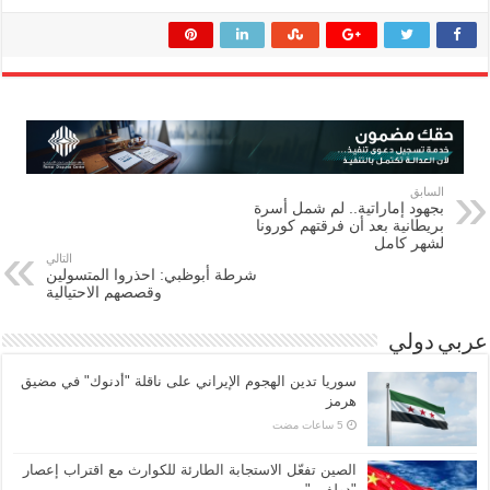
السابق
بجهود إماراتية.. لم شمل أسرة
بريطانية بعد أن فرقتهم كورونا
لشهر كامل
التالي
شرطة أبوظبي: احذروا المتسولين
وقصصهم الاحتيالية
عربي دولي
سوريا تدين الهجوم الإيراني على ناقلة "أدنوك" في مضيق
هرمز ‏
الصين تفعّل الاستجابة الطارئة للكوارث مع اقتراب إعصار
"دولفين"