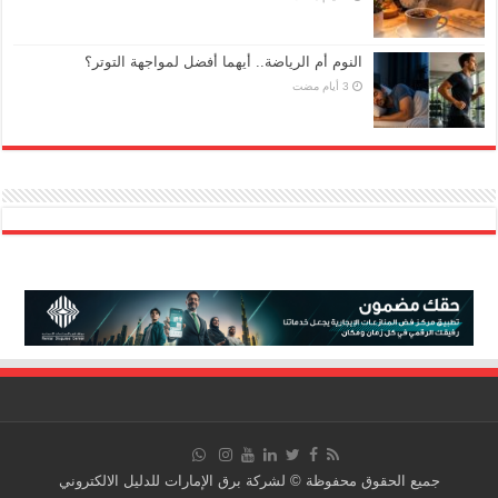
النوم أم الرياضة.. أيهما أفضل لمواجهة التوتر؟
جميع الحقوق محفوظة © لشركة برق الإمارات للدليل الالكتروني