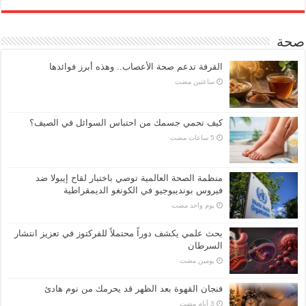
صحة
القرفة تدعم صحة الأعصاب.. وهذه أبرز فوائدها
‏ساعتين مضت
كيف تحمي جسمك من احتباس السوائل في الصيف؟
منظمة الصحة العالمية توصي باختبار لقاح إيبولا ضد
فيروس بونديبوجيو في الكونغو الديمقراطية
‏يوم واحد مضت
بحث علمي يكشف دوراً محتملاً للفركتوز في تعزيز انتشار
السرطان
‏يومين مضت
فنجان القهوة بعد الظهر قد يحرمك من نوم هادئ