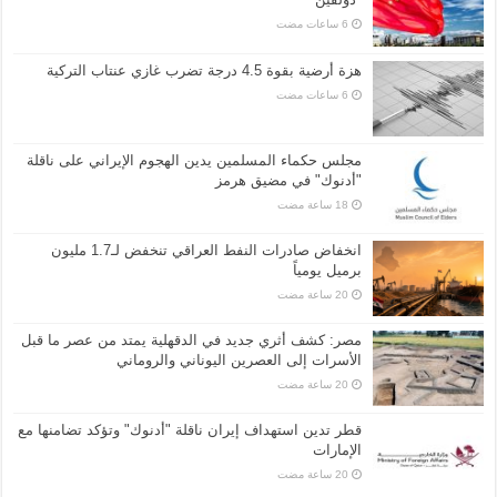
هزة أرضية بقوة 4.5 درجة تضرب غازي عنتاب التركية
مجلس حكماء المسلمين يدين الهجوم الإيراني على ناقلة
"أدنوك" في مضيق هرمز
انخفاض صادرات النفط العراقي تنخفض لـ1.7 مليون
برميل يومياً
مصر: كشف أثري جديد في الدقهلية يمتد من عصر ما قبل
الأسرات إلى العصرين اليوناني والروماني
قطر تدين استهداف إيران ناقلة "أدنوك" وتؤكد تضامنها مع
الإمارات