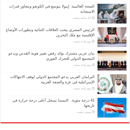
الصحة العالمية: إيبولا يتوسع في الكونغو ويتجاوز قدرات
الاستجابة
الرئيس المصري يبحث العلاقات الثنائية وتطورات الأوضاع
الإقليمية مع ملك البحرين
‏يوم واحد مضت
بيان عربي مشترك يؤكد رفض تغيير هوية القدس ويدعو
المجتمع الدولي للتحرك الفوري
‏يوم واحد مضت
البرلمان العربي يدعو المجتمع الدولي لوقف الانتهاكات
الإسرائيلية في غزة والضفة الغربية
‏يوم واحد مضت
41 درجة مئوية.. النمسا تسجل أعلى درجة حرارة في
تاريخها
‏يومين مضت