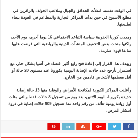
في الوقت نفسه، امتلأت الحدائق والجبال وملاعب الجولف بالزائرين في
مطلع الأسبوع في حين بدأت المراكز التجارية والمطاعم في العودة ببطء
لطبيعتها.
ومددت كوريا الجنوبية سياسة التباعد الاجتماعي 16 يوما أخرى، يوم الأحد،
ولكنها منحت بعض التخفيف للمنشآت الدينية والرياضية التي فرضت عليها
سابقا قيودا صارمة.
ويهدف هذا القرار إلى إعادة فتح رابع أكبر اقتصاد في آسيا بشكل حذر، مع
استمرار تأرجح عدد حالات الإصابة اليومية بكورونا عند مستوى 20 حالة أو
أقل معظمها لأشخاص قادمين من الخارج.
وأعلنت المراكز الكورية لمكافحة الأمراض والوقاية منها 13 حالة إصابة
جديدة بكورونا، اليوم الاثنين، بعد يوم من تسجيل 8 حالات فقط والتي مثلت
أول زيادة يومية تتألف من رقم واحد منذ تسجيل 909 حالات إصابة في ذروة
انتشار المرض.