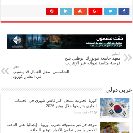
السابق
معهد جامعة نيويورك أبوظبي يتيح
فرصة متابعة ندواته عبر الإنترنت
التالي
الشامسي: تنقل العمال قد يتسبب
في انتشار كورونا
عربي دولي
كوريا الجنوبية تسجل أكبر فائض شهري في الحساب
الجاري بتاريخها خلال يونيو 2026
موجة حر غير مسبوقة تضرب أوروبا.. إيطاليا تعلن التأهب
الأحمر والمجر تطفئ الأنوار لتوفير الطاقة