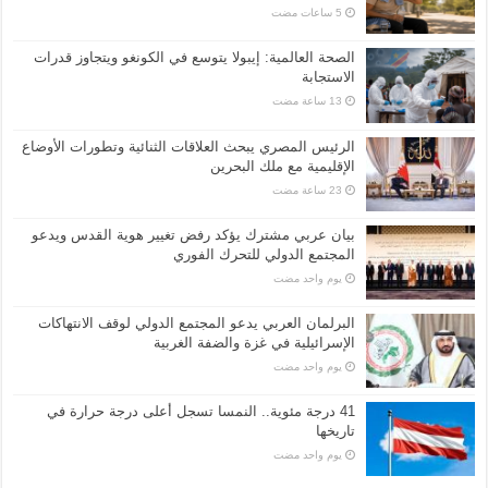
الصحة العالمية: إيبولا يتوسع في الكونغو ويتجاوز قدرات
الاستجابة
الرئيس المصري يبحث العلاقات الثنائية وتطورات الأوضاع
الإقليمية مع ملك البحرين
بيان عربي مشترك يؤكد رفض تغيير هوية القدس ويدعو
المجتمع الدولي للتحرك الفوري
‏يوم واحد مضت
البرلمان العربي يدعو المجتمع الدولي لوقف الانتهاكات
الإسرائيلية في غزة والضفة الغربية
‏يوم واحد مضت
41 درجة مئوية.. النمسا تسجل أعلى درجة حرارة في
تاريخها
‏يوم واحد مضت