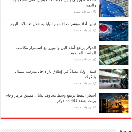
واليمن
تباين أداء مؤشرات الأسهم اليابانية خلال تعاملات اليوم
‏يوم واحد مضت
الدولار يرتفع أمام الين واليورو مع استمرار مكاسب
الجلسة الماضية
‏يوم واحد مضت
قتيلان و20 مصاباً في إطلاق نار داخل مدرسة شمال
بانكوك
‏يوم واحد مضت
أسعار النفط ترتفع وسط مخاوف بشأن مضيق هرمز وخام
برنت يصعد لـ83.48 دولار
‏يوم واحد مضت
صحة