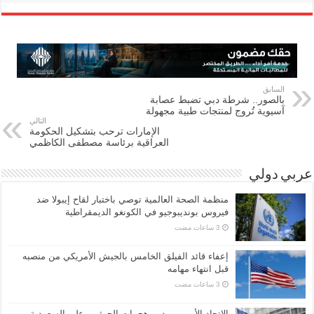
السابق
بالصور.. شرطة دبي تضبط عصابة
آسيوية تُروج لمنتجات طبية مجهولة
التالي
الإمارات ترحب بتشكيل الحكومة
العراقية برئاسة مصطفى الكاظمي
عربي دولي
منظمة الصحة العالمية توصي باختبار لقاح إيبولا ضد
فيروس بونديبوجيو في الكونغو الديمقراطية
إعفاء قائد الفيلق الخامس بالجيش الأمريكي من منصبه
قبل انتهاء مهامه
الاتحاد الأوروبي يدين هجمات الحوثيين على السعودية