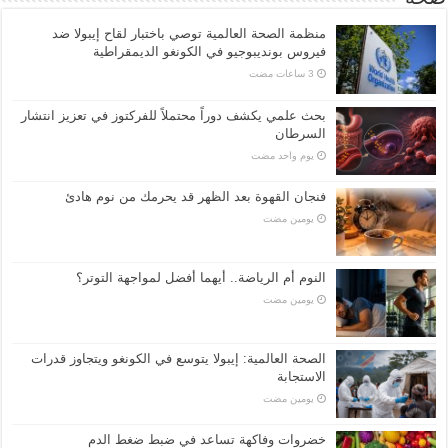
منظمة الصحة العالمية توصي باختبار لقاح إيبولا ضد
فيروس بونديبوجيو في الكونغو الديمقراطية
بحث علمي يكشف دوراً محتملاً للفركتوز في تعزيز انتشار
السرطان
‏يوم واحد مضت
فنجان القهوة بعد الظهر قد يحرمك من نوم هادئ
‏يومين مضت
النوم أم الرياضة.. أيهما أفضل لمواجهة التوتر؟
‏يومين مضت
الصحة العالمية: إيبولا يتوسع في الكونغو ويتجاوز قدرات
الاستجابة
‏يومين مضت
خضروات وفاكهة تساعد في ضبط ضغط الدم