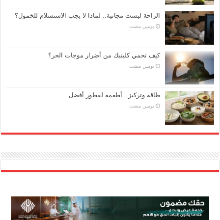
الراحة ليست مجانية.. لماذا لا يجب الاستسلام للخمول؟
‏يومين مضت
كيف تحمي كليتيك من أضرار موجات الحر؟
‏يومين مضت
طاقة وتركيز.. أطعمة لفطور أفضل
‏يومين مضت