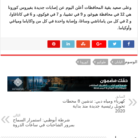
وعلى صعيد بقية المحافظات أعلن اليوم عن إصابات جديدة بفيروس كورونا
هي 12 في محافظة هيوغو، و 9 في تشيبا، و 7 في فوكوي، و 6 في كاناغاوا،
و 2 في كل من ياماناشي وساغا، وإصابة واحدة في كل من واكاياما ومياغي
وأوكياما.
الوسوم
اليابان
طوكيو
كورونا
السابق
كهرباء ومياه دبي: تدشين 8 محطات
تحويل رئيسية جديدة منذ بداية
2020
التالي
شرطة أبوظبي: استمرار السماح
بمرور الشاحنات في ساعات الذروة