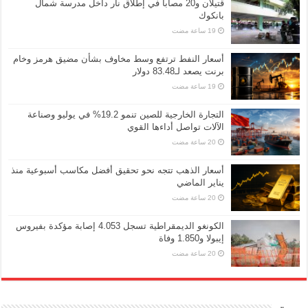
قتيلان و20 مصاباً في إطلاق نار داخل مدرسة شمال
بانكوك
أسعار النفط ترتفع وسط مخاوف بشأن مضيق هرمز وخام
برنت يصعد لـ83.48 دولار
التجارة الخارجية للصين تنمو 19.2% في يوليو وصناعة
الآلات تواصل أداءها القوي
أسعار الذهب تتجه نحو تحقيق أفضل مكاسب أسبوعية منذ
يناير الماضي
الكونغو الديمقراطية تسجل 4.053 إصابة مؤكدة بفيروس
إيبولا و1.850 وفاة