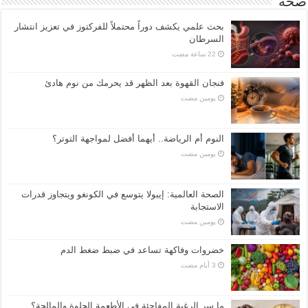
صحة
بحث علمي يكشف دوراً محتملاً للفركتوز في تعزيز انتشار
السرطان
فنجان القهوة بعد الظهر قد يحرمك من نوم هادئ
‏يومين مضت
النوم أم الرياضة.. أيهما أفضل لمواجهة التوتر؟
‏يومين مضت
الصحة العالمية: إيبولا يتوسع في الكونغو ويتجاوز قدرات
الاستجابة
‏يومين مضت
خضروات وفاكهة تساعد في ضبط ضغط الدم
ما سر الرغبة المفاجئة في الأطعمة الحلوة والمالحة؟