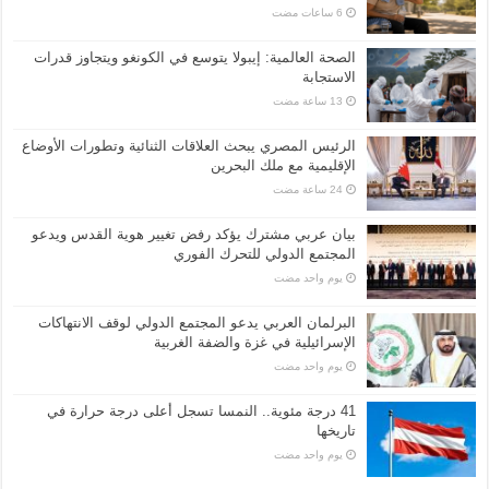
الصحة العالمية: إيبولا يتوسع في الكونغو ويتجاوز قدرات
الاستجابة
الرئيس المصري يبحث العلاقات الثنائية وتطورات الأوضاع
الإقليمية مع ملك البحرين
بيان عربي مشترك يؤكد رفض تغيير هوية القدس ويدعو
المجتمع الدولي للتحرك الفوري
‏يوم واحد مضت
البرلمان العربي يدعو المجتمع الدولي لوقف الانتهاكات
الإسرائيلية في غزة والضفة الغربية
‏يوم واحد مضت
41 درجة مئوية.. النمسا تسجل أعلى درجة حرارة في
تاريخها
‏يوم واحد مضت