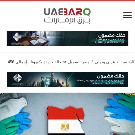
الرئيسية
/
عربي ودولي
/
مصر: تسجيل ٥٤ حالة جديدة بكورونا.. إجمالي 456