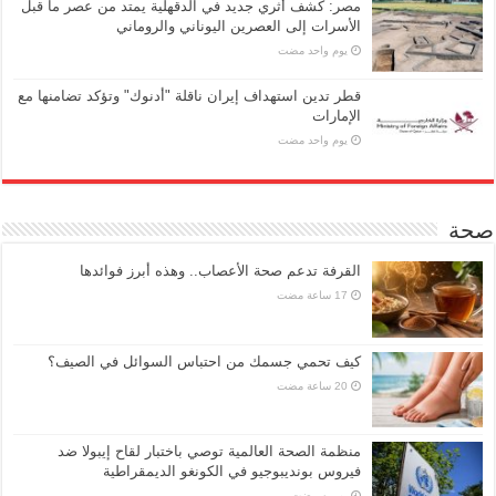
مصر: كشف أثري جديد في الدقهلية يمتد من عصر ما قبل
الأسرات إلى العصرين اليوناني والروماني
‏يوم واحد مضت
قطر تدين استهداف إيران ناقلة "أدنوك" وتؤكد تضامنها مع
الإمارات
‏يوم واحد مضت
صحة
القرفة تدعم صحة الأعصاب.. وهذه أبرز فوائدها
كيف تحمي جسمك من احتباس السوائل في الصيف؟
منظمة الصحة العالمية توصي باختبار لقاح إيبولا ضد
فيروس بونديبوجيو في الكونغو الديمقراطية
‏يومين مضت