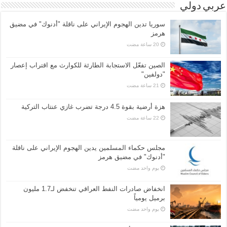
عربي دولي
سوريا تدين الهجوم الإيراني على ناقلة "أدنوك" في مضيق
هرمز ‏
الصين تفعّل الاستجابة الطارئة للكوارث مع اقتراب إعصار
"دولفين"
هزة أرضية بقوة 4.5 درجة تضرب غازي عنتاب التركية
مجلس حكماء المسلمين يدين الهجوم الإيراني على ناقلة
"أدنوك" في مضيق هرمز
‏يوم واحد مضت
انخفاض صادرات النفط العراقي تنخفض لـ1.7 مليون
برميل يومياً
‏يوم واحد مضت