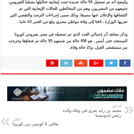
وأوضح أنه تم تسجيل 54 حالة جديدة ثبتت إيجابية تحاليلها معمليا للفيروس،
جميعهم من المصريين، وهم من المخالطين للحالات الإيجابية التي تم
اكتشافها والإعلان عنها مسبقا، وذلك ضمن إجراءات الترصد والتقصي التي
تجريها الوزارة ، لافتا إلى وفاة مواطن مصري يبلغ من العمر 63 عاما .
وذكر مجاهد أن إجمالي العدد الذي تم تسجيله في مصر بفيروس كورونا
المستجد حتى أمس ، هو 456 حالة من ضمنهم 95 حالة تم شفاؤها وخرجت
من مستشفى العزل، و21 حالة وفاة.
السابق
محمد بن زايد يعزي في وفاة والدة
رئيس إندونيسيا
التالي
تعافي 6 كويتيين من كورونا