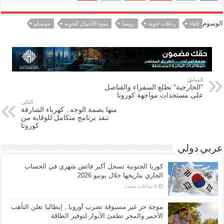
الوسوم
إلغاء
رحلات جوية
روسيا
سوء الأحوال الجوية
موسكو
السابق
"الخارجية" تطلع السفراء والقناصل
على مستجدات مواجهة كورونا
التالي
منها بصمة الوجه.. كهرباء الشارقة
تنفذ برنامج متكامل للوقاية من
كورونا
عربي دولي
كوريا الجنوبية تسجل أكبر فائض شهري في الحساب
الجاري بتاريخها خلال يونيو 2026
موجة حر غير مسبوقة تضرب أوروبا.. إيطاليا تعلن التأهب
الأحمر والمجر تطفئ الأنوار لتوفير الطاقة