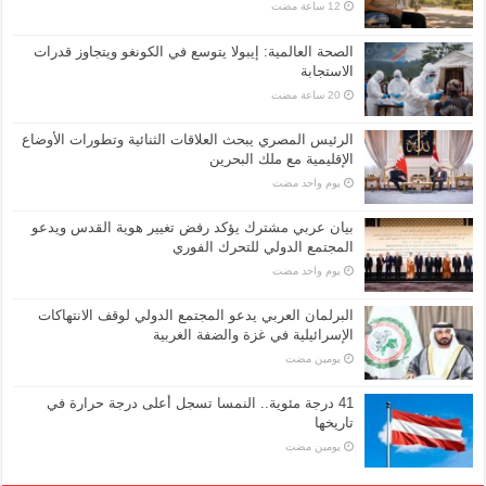
الصحة العالمية: إيبولا يتوسع في الكونغو ويتجاوز قدرات
الاستجابة
الرئيس المصري يبحث العلاقات الثنائية وتطورات الأوضاع
الإقليمية مع ملك البحرين
‏يوم واحد مضت
بيان عربي مشترك يؤكد رفض تغيير هوية القدس ويدعو
المجتمع الدولي للتحرك الفوري
‏يوم واحد مضت
البرلمان العربي يدعو المجتمع الدولي لوقف الانتهاكات
الإسرائيلية في غزة والضفة الغربية
‏يومين مضت
41 درجة مئوية.. النمسا تسجل أعلى درجة حرارة في
تاريخها
‏يومين مضت