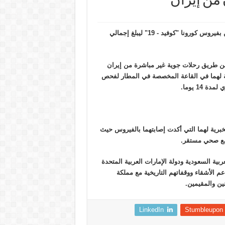
 من إيران
أعلنت وزارة الصحة البحرينية اليوم عن رصد حالتين جديدتين مصابتين بفيروس كورونا "كوفيد - 19" ليبلغ إجمالي
 عن طريق رحلات جوية غير مباشرة من إيران
زمة لهما في القاعة المخصصة في المطار لفحص
14 يوما.
مخبرية لهما التي أكدت إصابتهما بالفيروس حيث
وضع صحي مستقر.
بية السعودية ودولة الإمارات العربية المتحدة
1 "، وثمنت وزارة الصحة دعم الأشقاء ووقفاتهم التاريخية مع مملكة
ين والمقيمين.
LinkedIn
Stumbleupon