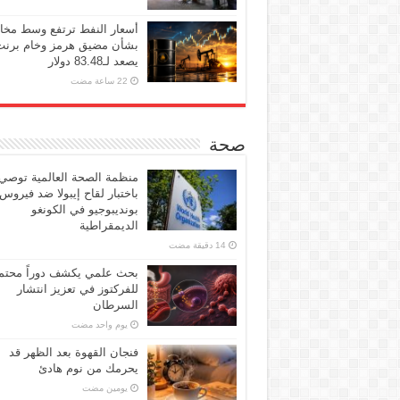
أسعار النفط ترتفع وسط مخ
بشأن مضيق هرمز وخام برنت
يصعد لـ83.48 دولار
صحة
منظمة الصحة العالمية توصي
باختبار لقاح إيبولا ضد فيروس
بونديبوجيو في الكونغو
الديمقراطية
بحث علمي يكشف دوراً محتملا
للفركتوز في تعزيز انتشار
السرطان
‏يوم واحد مضت
فنجان القهوة بعد الظهر قد
يحرمك من نوم هادئ
‏يومين مضت