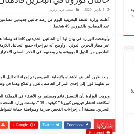
حالتان كورونا في البحرين قادمتان
اوف
3 مارس، 2020
صحة
,
عربي ودولي
عدد المصابين بالفيروس 49 شخصا.
وأوضحت الوزارة في بيان لها أن الحالتين الجديدتين كانتا قد وصلتا
عبر مطار البحرين الدولي . وأوضح أنه تم إجراء جميع التحاليل اللا
القادمين من الدول الموبوءة، وتم وضعهما في الحجر الصحي الاحترازي لمدة 
وبعد ظهور أعراض الاشتباه بالإصابة بالفيروس تم إجراء التحاليل ال
تم نقلهما فورا إلى إحدى المراكز الخاصة بالعزل والعلاج وهما في 
ً
ونوهت الوزارة بأن التنسيق قائم ومستمر مع الأشقاء في المملكة العر
لمكافحة انتشار فيروس كورونا " كوفيد - 9
البحرين، مضيفة أن إجراءات الفحص صارمة ومتواصلة حماية للمواطن
Google +
Twitter
Facebook
شاركها
Pinterest