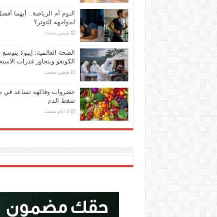
النوم أم الرياضة.. أيهما أفض
لمواجهة التوتر؟
‏يومين مضت
الصحة العالمية: إيبولا يتوسع 
الكونغو ويتجاوز قدرات الاستج
‏يومين مضت
خضروات وفاكهة تساعد في 
ضغط الدم