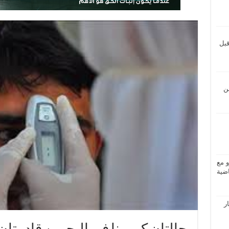
قبل
ن
و مع
ضية
ار