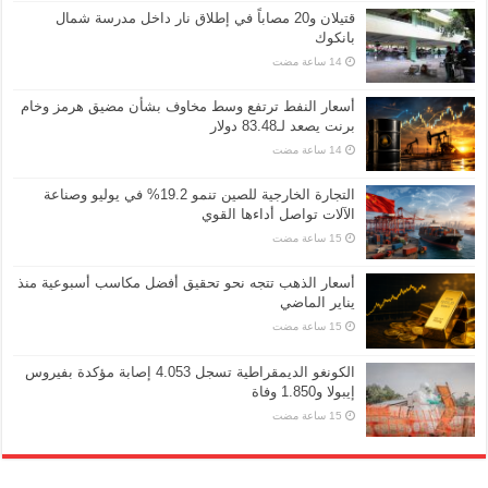
قتيلان و20 مصاباً في إطلاق نار داخل مدرسة شمال
بانكوك
أسعار النفط ترتفع وسط مخاوف بشأن مضيق هرمز وخام
برنت يصعد لـ83.48 دولار
التجارة الخارجية للصين تنمو 19.2% في يوليو وصناعة
الآلات تواصل أداءها القوي
أسعار الذهب تتجه نحو تحقيق أفضل مكاسب أسبوعية منذ
يناير الماضي
الكونغو الديمقراطية تسجل 4.053 إصابة مؤكدة بفيروس
إيبولا و1.850 وفاة