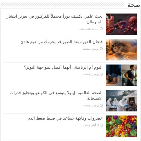
صحة
بحث علمي يكشف دوراً محتملاً للفركتوز في تعزيز انتشار
السرطان
فنجان القهوة بعد الظهر قد يحرمك من نوم هادئ
‏يومين مضت
النوم أم الرياضة.. أيهما أفضل لمواجهة التوتر؟
‏يومين مضت
الصحة العالمية: إيبولا يتوسع في الكونغو ويتجاوز قدرات
الاستجابة
‏يومين مضت
خضروات وفاكهة تساعد في ضبط ضغط الدم