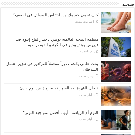
صحة
كيف تحمي جسمك من احتباس السوائل في الصيف؟
منظمة الصحة العالمية توصي باختبار لقاح إيبولا ضد
فيروس بونديبوجيو في الكونغو الديمقراطية
‏يوم واحد مضت
بحث علمي يكشف دوراً محتملاً للفركتوز في تعزيز انتشار
السرطان
‏يومين مضت
فنجان القهوة بعد الظهر قد يحرمك من نوم هادئ
النوم أم الرياضة.. أيهما أفضل لمواجهة التوتر؟