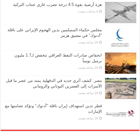
هزة أرضية بقوة 4.5 درجة تضرب غازي عنتاب التركية
مجلس حكماء المسلمين يدين الهجوم الإيراني على ناقلة
"أدنوك" في مضيق هرمز
انخفاض صادرات النفط العراقي تنخفض لـ1.7 مليون
برميل يومياً
مصر: كشف أثري جديد في الدقهلية يمتد من عصر ما قبل
الأسرات إلى العصرين اليوناني والروماني
قطر تدين استهداف إيران ناقلة "أدنوك" وتؤكد تضامنها مع
الإمارات