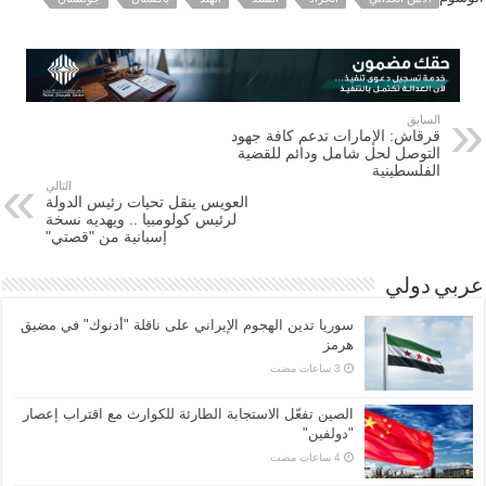
السابق
قرقاش: الإمارات تدعم كافة جهود
التوصل لحل شامل ودائم للقضية
الفلسطينية
التالي
العويس ينقل تحيات رئيس الدولة
لرئيس كولومبيا .. ويهديه نسخة
إسبانية من "قصتي"
عربي دولي
سوريا تدين الهجوم الإيراني على ناقلة "أدنوك" في مضيق
هرمز ‏
الصين تفعّل الاستجابة الطارئة للكوارث مع اقتراب إعصار
"دولفين"