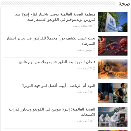
صحة
منظمة الصحة العالمية توصي باختبار لقاح إيبولا ضد
فيروس بونديبوجيو في الكونغو الديمقراطية
بحث علمي يكشف دوراً محتملاً للفركتوز في تعزيز انتشار
السرطان
‏يومين مضت
فنجان القهوة بعد الظهر قد يحرمك من نوم هادئ
النوم أم الرياضة.. أيهما أفضل لمواجهة التوتر؟
الصحة العالمية: إيبولا يتوسع في الكونغو ويتجاوز قدرات
الاستجابة