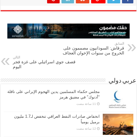
السابق
قرقاش: السودانيون مصممون على
الخروج من سنوات الإخوان العجاف
التالي
قصف جوي اسرائيلي على غزة فجر
اليوم
عربي دولي
مجلس حكماء المسلمين يدين الهجوم الإيراني على ناقلة
"أدنوك" في مضيق هرمز
انخفاض صادرات النفط العراقي تنخفض لـ1.7 مليون
برميل يومياً