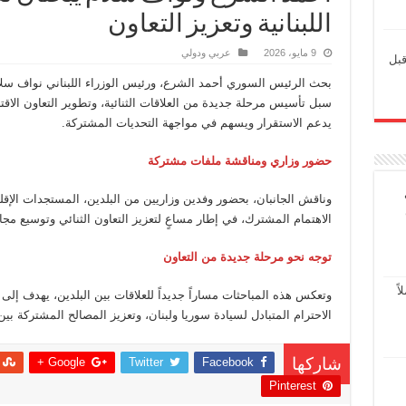
اللبنانية وتعزيز التعاون
9 مايو، 2026
عربي ودولي
قبل
بحث الرئيس السوري أحمد الشرع، ورئيس الوزراء اللبناني نواف س
سبل تأسيس مرحلة جديدة من العلاقات الثنائية، وتطوير التعاون الاقتص
يدعم الاستقرار ويسهم في مواجهة التحديات المشتركة.
حضور وزاري ومناقشة ملفات مشتركة
وناقش الجانبان، بحضور وفدين وزاريين من البلدين، المستجدات الإقلي
الاهتمام المشترك، في إطار مساعٍ لتعزيز التعاون الثنائي وتوسيع م
توجه نحو مرحلة جديدة من التعاون
ً
وتعكس هذه المباحثات مساراً جديداً للعلاقات بين البلدين، يهدف إلى ت
الاحترام المتبادل لسيادة سوريا ولبنان، وتعزيز المصالح المشتركة بين 
Google +
Twitter
Facebook
شاركها
Pinterest