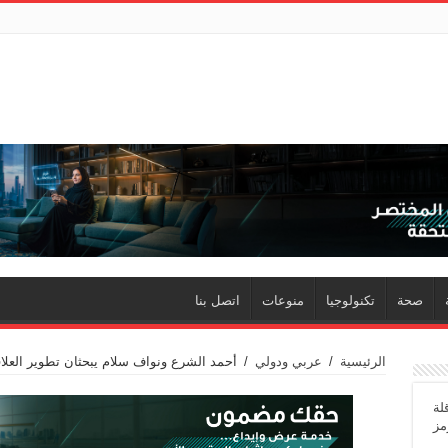
صحة
تكنولوجيا
منوعات
اتصل بنا
الرئيسية
/
عربي ودولي
/
أحمد الشرع ونواف سلام يبحثان تطوير العلاقا
لة
مز