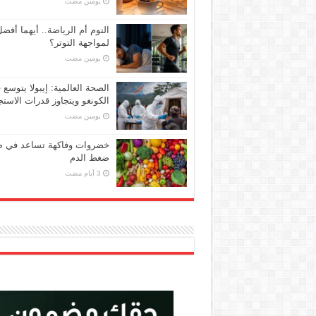
‏يومين مضت
النوم أم الرياضة.. أيهما أفض
لمواجهة التوتر؟
‏يومين مضت
الصحة العالمية: إيبولا يتوسع 
الكونغو ويتجاوز قدرات الاستج
‏يومين مضت
خضروات وفاكهة تساعد في 
ضغط الدم