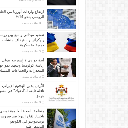
ارتفاع واردات أوروبا من الغاز
الروسي بنحو 14%
تصعيد ميداني واسع بين روسي
وأوكرانيا واستهداف منشآت
حيوية وعسكرية
أبيلاردو دي لا إسبرييلا يتولى
رئاسة كولومبيا ويتعهد بمواجه
المخدرات والجماعات المسلح
الأردن يدين الهجوم الإيراني 
ناقلة تابعة لـ"أدنوك" في مض
هرمز
منظمة الصحة العالمية توصي
باختبار لقاح إيبولا ضد فيروس
بونديبوجيو في الكونغو
الديمقراطية