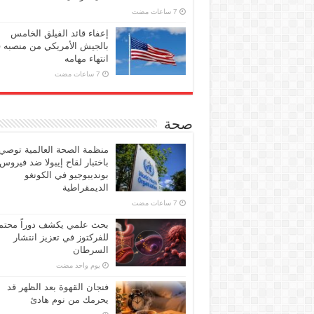
إعفاء قائد الفيلق الخامس
بالجيش الأمريكي من منصبه 
انتهاء مهامه
صحة
منظمة الصحة العالمية توصي
باختبار لقاح إيبولا ضد فيروس
بونديبوجيو في الكونغو
الديمقراطية
بحث علمي يكشف دوراً محتملا
للفركتوز في تعزيز انتشار
السرطان
‏يوم واحد مضت
فنجان القهوة بعد الظهر قد
يحرمك من نوم هادئ