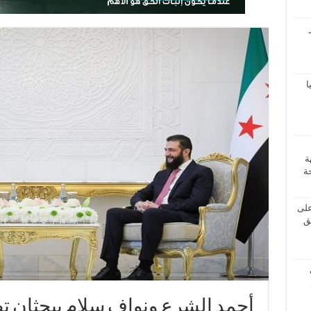
ا
ة
ة
على
يق
أحمد الشرع ونواف سلام يبحثان تط