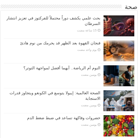
صحة
بحث علمي يكشف دوراً محتملاً للفركتوز في تعزيز انتشار
السرطان
فنجان القهوة بعد الظهر قد يحرمك من نوم هادئ
‏يوم واحد مضت
النوم أم الرياضة.. أيهما أفضل لمواجهة التوتر؟
‏يومين مضت
الصحة العالمية: إيبولا يتوسع في الكونغو ويتجاوز قدرات
الاستجابة
‏يومين مضت
خضروات وفاكهة تساعد في ضبط ضغط الدم
‏يومين مضت