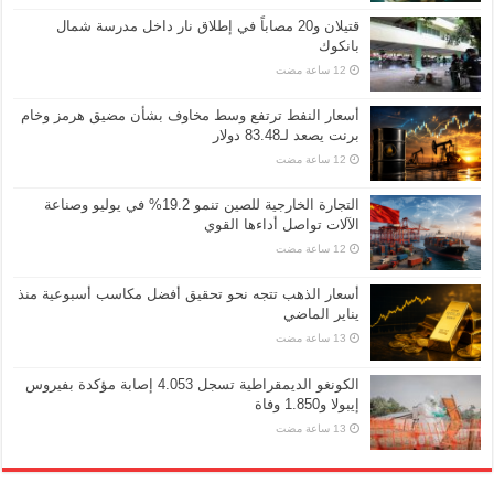
قتيلان و20 مصاباً في إطلاق نار داخل مدرسة شمال
بانكوك
أسعار النفط ترتفع وسط مخاوف بشأن مضيق هرمز وخام
برنت يصعد لـ83.48 دولار
التجارة الخارجية للصين تنمو 19.2% في يوليو وصناعة
الآلات تواصل أداءها القوي
أسعار الذهب تتجه نحو تحقيق أفضل مكاسب أسبوعية منذ
يناير الماضي
الكونغو الديمقراطية تسجل 4.053 إصابة مؤكدة بفيروس
إيبولا و1.850 وفاة