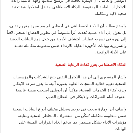
لأبوظبي والعالم"، أن الإمارة نجحت في ترسيخ مكانتها وجهة عالمية رائدة
للابتكارات الطبية المدعومة بالذكاء الاصطناعي، بفضل امتلاكها بنية تحتية
صحية ذكية ومتكاملة.
وأوضح معاليه أن الذكاء الاصطناعي في أبوظبي لم يعد مجرد مفهوم تقني،
بل تحول إلى أداة عملية تُحدث أثراً ملموساً في تطوير القطاع الصحي، لافتاً
إلى دوره في تسريع عمليات اكتشاف الأدوية من خلال دمج البيانات الجينية
والسريرية وبيانات الأجهزة القابلة للارتداء ضمن منظومة متكاملة تعتمد
على الأدلة الواقعية.
الذكاء الاصطناعي يعزز كفاءة الرعاية الصحية
وأشار المنصوري إلى أن هذا التكامل التقني يتيح للشركات والمؤسسات
الصحية تقييم فعالية المنتجات الطبية بصورة آنية، ما يعزز سرعة الابتكار
ويرفع كفاءة الخدمات الصحية، مؤكداً أن أبوظبي أصبحت منصة عالمية
مفتوحة أمام الشراكات والابتكار في القطاع الطبي.
وأضاف أن الإمارة نجحت في توحيد وتحليل مختلف أنواع البيانات الصحية
ضمن منظومة متكاملة تُمكّن من استشراف المخاطر الصحية ومتابعة
مؤشرات الأداء بشكل مستمر، بما يدعم اتخاذ القرارات المبنية على
البيانات.