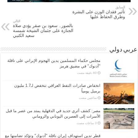
السابق
تأثير فقدان الوزن على البشرة
وطرق الحفاظ عليها
التالي
بالصور.. سعود بن صقر يؤدي صلاة
الجنازة على جثمان الشيخة شمسة
سعيد الكتبي
عربي دولي
مجلس حكماء المسلمين يدين الهجوم الإيراني على ناقلة
"أدنوك" في مضيق هرمز
انخفاض صادرات النفط العراقي تنخفض لـ1.7 مليون
برميل يومياً
‏ساعتين مضت
مصر: كشف أثري جديد في الدقهلية يمتد من عصر ما قبل
الأسرات إلى العصرين اليوناني والروماني
قطر تدين استهداف إيران ناقلة "أدنوك" وتؤكد تضامنها مع