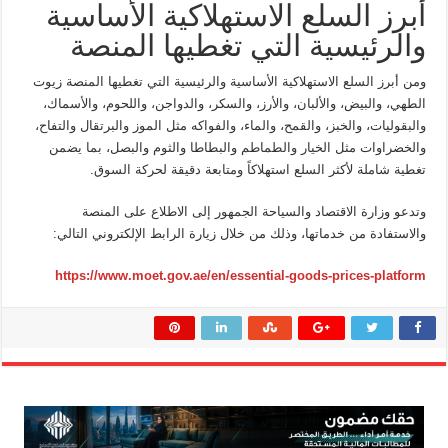
أبرز السلع الاستهلاكية الأساسية
والرئيسية التي تغطيها المنصة
ومن أبرز السلع الاستهلاكية الأساسية والرئيسية التي تغطيها المنصة زيوت
الطهي، والبيض، والألبان، والأرز، والسكر، والدواجن، واللحوم، والأسماك،
والبقوليات، والخبز، والقمح، والماء، والفواكه مثل الموز والبرتقال والتفاح،
والخضراوات مثل الخيار والطماطم والبطاطا والثوم والبصل، بما يضمن
تغطية شاملة لأكثر السلع استهلاكاً ومتابعة دقيقة لحركة السوق.
وتدعو وزارة الاقتصاد والسياحة الجمهور إلى الاطلاع على المنصة
والاستفادة من خدماتها، وذلك من خلال زيارة الرابط الإلكتروني التالي:
https://www.moet.gov.ae/en/essential-goods-prices-platform