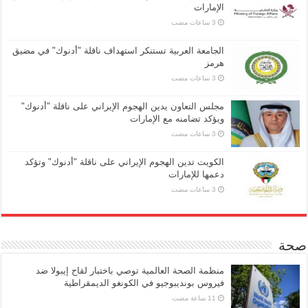
الإمارات
الجامعة العربية تستنكر استهداف ناقلة "أدنوك" في مضيق
هرمز
مجلس التعاون يدين الهجوم الإيراني على ناقلة "أدنوك"
ويؤكد تضامنه مع الإمارات
الكويت تدين الهجوم الإيراني على ناقلة "أدنوك" وتؤكد
دعمها للإمارات
صحة
منظمة الصحة العالمية توصي باختبار لقاح إيبولا ضد
فيروس بونديبوجيو في الكونغو الديمقراطية