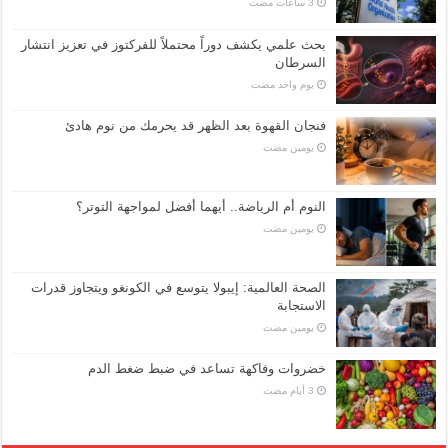
بحث علمي يكشف دوراً محتملاً للفركتوز في تعزيز انتشار
السرطان
‏يوم واحد مضت
فنجان القهوة بعد الظهر قد يحرمك من نوم هادئ
‏يومين مضت
النوم أم الرياضة.. أيهما أفضل لمواجهة التوتر؟
‏يومين مضت
الصحة العالمية: إيبولا يتوسع في الكونغو ويتجاوز قدرات
الاستجابة
‏يومين مضت
خضروات وفاكهة تساعد في ضبط ضغط الدم