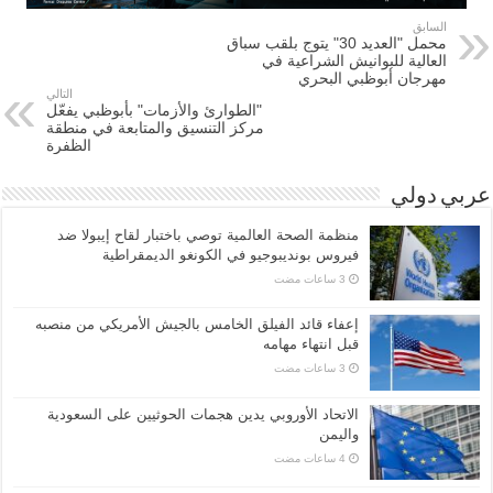
السابق
محمل "العديد 30" يتوج بلقب سباق
العالية للبوانيش الشراعية في
مهرجان أبوظبي البحري
التالي
"الطوارئ والأزمات" بأبوظبي يفعّل
مركز التنسيق والمتابعة في منطقة
الظفرة
عربي دولي
منظمة الصحة العالمية توصي باختبار لقاح إيبولا ضد
فيروس بونديبوجيو في الكونغو الديمقراطية
إعفاء قائد الفيلق الخامس بالجيش الأمريكي من منصبه
قبل انتهاء مهامه
الاتحاد الأوروبي يدين هجمات الحوثيين على السعودية
واليمن