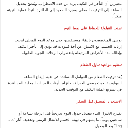
معتبرين أن التأخر في التكيف يزيد من حدة الاضطراب. ويُنصح بتعديل
الساعة إلى التوقيت المحلي بمجرد الصعود إلى الطائرة، لتبدأ عملية التهيئة
مبكراً.
تجنب القيلولة للحفاظ على نمط النوم
يوصي المتخصصون بالبقاء مستيقظين حتى موعد النوم المحلي لتجنب
إرباك الجسم، مع الامتناع عن أخذ قيلولات قد تؤدي إلى تأخير التكيف
وإطالة مدة الأعراض المرتبطة باضطراب الرحلات الجوية الطويلة.
تنظيم مواعيد تناول الطعام
يُعد توقيت الطعام من العوامل المساندة في ضبط إيقاع الساعة
البيولوجية، حيث يوصي الخبراء بالالتزام بأوقات الوجبات المحلية للمساعدة
في تسريع عملية التكيف مع التوقيت الجديد.
الاستعداد المسبق قبل السفر
يقترح الخبراء البدء بتعديل جدول النوم تدريجياً قبل الرحلة بساعة أو
ساعتين يومياً، ما يسهم في تهيئة الجسم للانتقال الزمني وتخفيف آثار "Jet
Lag" بعد الوصول.