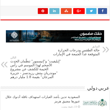
السابق
حالة الطقس ودرجات الحرارة
المتوقعة غداً الجمعة في الإمارات
التالي
"إيليفيت" و"إنيسمور" تنظّمان الحدث
الأضخم لهذا الموسم في رأس
الخيمة للكشف عن مشروع
"موندريان بيتش رزيدنسز - جزيرة
المرجان" بقيمة 1.8 مليار درهم
عربي دولي
السعودية تدين بأشد العبارات استهداف ناقلة أدنوك خلال
عبورها مضيق هرمز