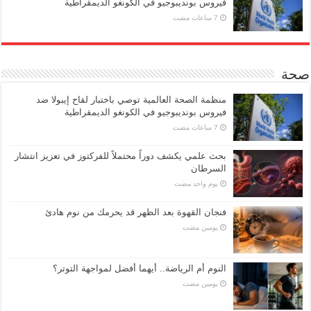
فيروس بونديبوجيو في الكونغو الديمقراطية
صحة
منظمة الصحة العالمية توصي باختبار لقاح إيبولا ضد
فيروس بونديبوجيو في الكونغو الديمقراطية
بحث علمي يكشف دوراً محتملاً للفركتوز في تعزيز انتشار
السرطان
‏يوم واحد مضت
فنجان القهوة بعد الظهر قد يحرمك من نوم هادئ
‏يومين مضت
النوم أم الرياضة.. أيهما أفضل لمواجهة التوتر؟
‏يومين مضت