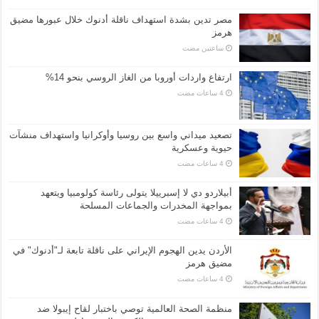
مصر تدين بشدة استهداف ناقلة أدنوك خلال عبورها مضيق
هرمز
‏ساعتين مضت
ارتفاع واردات أوروبا من الغاز الروسي بنحو 14%
تصعيد ميداني واسع بين روسيا وأوكرانيا واستهداف منشآت
حيوية وعسكرية
أبيلاردو دي لا إسبرييلا يتولى رئاسة كولومبيا ويتعهد
بمواجهة المخدرات والجماعات المسلحة
الأردن يدين الهجوم الإيراني على ناقلة تابعة لـ"أدنوك" في
مضيق هرمز
منظمة الصحة العالمية توصي باختبار لقاح إيبولا ضد