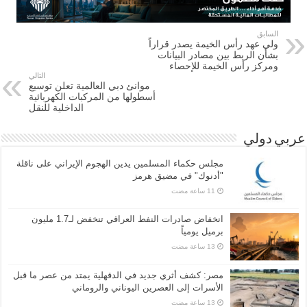
السابق
ولي عهد رأس الخيمة يصدر قراراً
بشأن الربط بين مصادر البيانات
ومركز رأس الخيمة للإحصاء
التالي
موانئ دبي العالمية تعلن توسيع
أسطولها من المركبات الكهربائية
الداخلية للنقل
عربي دولي
مجلس حكماء المسلمين يدين الهجوم الإيراني على ناقلة
"أدنوك" في مضيق هرمز
انخفاض صادرات النفط العراقي تنخفض لـ1.7 مليون
برميل يومياً
مصر: كشف أثري جديد في الدقهلية يمتد من عصر ما قبل
الأسرات إلى العصرين اليوناني والروماني