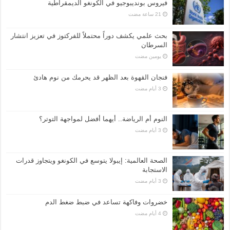
فيروس بونديبوجيو في الكونغو الديمقراطية
بحث علمي يكشف دوراً محتملاً للفركتوز في تعزيز انتشار
السرطان
‏يومين مضت
فنجان القهوة بعد الظهر قد يحرمك من نوم هادئ
النوم أم الرياضة.. أيهما أفضل لمواجهة التوتر؟
الصحة العالمية: إيبولا يتوسع في الكونغو ويتجاوز قدرات
الاستجابة
خضروات وفاكهة تساعد في ضبط ضغط الدم