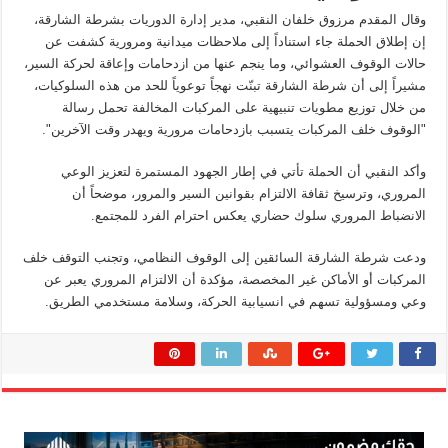
وقال المقدم مرزوق خلفان النقبي، مدير إدارة الدوريات بشرطة الشارقة،
إن إطلاق الحملة جاء استناداً إلى ملاحظات ميدانية ومرورية كشفت عن
حالات الوقوف العشوائي، وما ينجم عنها من ازدحامات وإعاقة لحركة السير،
مشيراً إلى أن شرطة الشارقة تبنّت نهجاً توعوياً للحد من هذه السلوكيات،
من خلال توزيع مطويات تنبيهية على المركبات المخالفة تحمل رسالة
"الوقوف خلف المركبات يتسبب بازدحامات مرورية ويهدر وقت الآخرين".
وأكد النقبي أن الحملة تأتي في إطار الجهود المستمرة لتعزيز الوعي
المروري، وترسيخ ثقافة الالتزام بقوانين السير والمرور، موضحاً أن
الانضباط المروري سلوك حضاري يعكس احترام الفرد للمجتمع.
ودعت شرطة الشارقة السائقين إلى الوقوف النظامي، وتجنب التوقف خلف
المركبات أو الأماكن غير المخصصة، مؤكدة أن الالتزام المروري يعبر عن
وعي ومسؤولية تسهم في انسيابية الحركة، وسلامة مستخدمي الطريق.