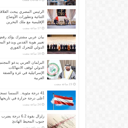
الرئيس المصري يبحث العلاق
الثنائية وتطورات الأوضاع
الإقليمية مع ملك البحرين
بيان عربي مشترك يؤكد رفض
تغيير هوية القدس ويدعو الم
الدولي للتحرك الفوري
البرلمان العربي يدعو المجتم
الدولي لوقف الانتهاكات
الإسرائيلية في غزة والضفة
الغربية
41 درجة مئوية.. النمسا تسج
أعلى درجة حرارة في تاريخها
زلزال بقوة 6.2 درجة يضرب
جنوب المحيط الهادئ
‏يوم واحد مضت