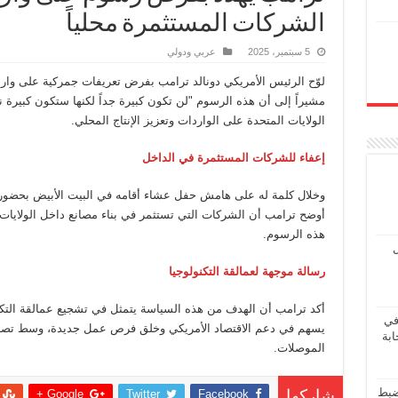
الشركات المستثمرة محلياً
5 سبتمبر، 2025
عربي ودولي
لوّح الرئيس الأمريكي دونالد ترامب بفرض تعريفات جمركية على وارد
مشيراً إلى أن هذه الرسوم "لن تكون كبيرة جداً لكنها ستكون كبيرة ن
الولايات المتحدة على الواردات وتعزيز الإنتاج المحلي.
إعفاء للشركات المستثمرة في الداخل
وخلال كلمة له على هامش حفل عشاء أقامه في البيت الأبيض بحضور كب
أوضح ترامب أن الشركات التي تستثمر في بناء مصانع داخل الولايات
هذه الرسوم.
ل
رسالة موجهة لعمالقة التكنولوجيا
أكد ترامب أن الهدف من هذه السياسة يتمثل في تشجيع عمالقة التكنول
في
يسهم في دعم الاقتصاد الأمريكي وخلق فرص عمل جديدة، وسط تصاعد
ابة
الموصلات.
ضبط
Google +
Twitter
Facebook
شاركها