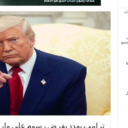
ات
جتمع
ع
ل
ترامب يهدد بفرض رسوم على واردا