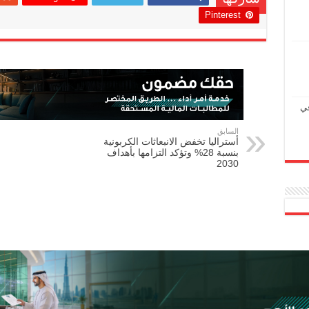
Pinterest
في
السابق
أستراليا تخفض الانبعاثات الكربونية
بنسبة 28% وتؤكد التزامها بأهداف
2030