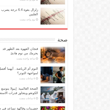
زلزال بقوة 6.4 درجة يضرب
الفلبين
‏يوم واحد مضت
صحة
فنجان القهوة بعد الظهر قد
يحرمك من نوم هادئ
‏ساعة واحدة مضت
النوم أم الرياضة.. أيهما أفض
لمواجهة التوتر؟
الصحة العالمية: إيبولا يتوسع 
الكونغو ويتجاوز قدرات الاستج
خضروات وفاكهة تساعد في 