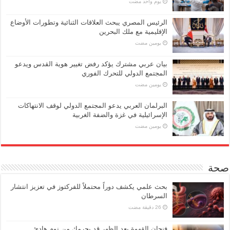
‏يوم واحد مضت
الرئيس المصري يبحث العلاقات الثنائية وتطورات الأوضاع
الإقليمية مع ملك البحرين
‏يومين مضت
بيان عربي مشترك يؤكد رفض تغيير هوية القدس ويدعو
المجتمع الدولي للتحرك الفوري
‏يومين مضت
البرلمان العربي يدعو المجتمع الدولي لوقف الانتهاكات
الإسرائيلية في غزة والضفة الغربية
‏يومين مضت
صحة
بحث علمي يكشف دوراً محتملاً للفركتوز في تعزيز انتشار
السرطان
فنجان القهوة بعد الظهر قد يحرمك من نوم هادئ