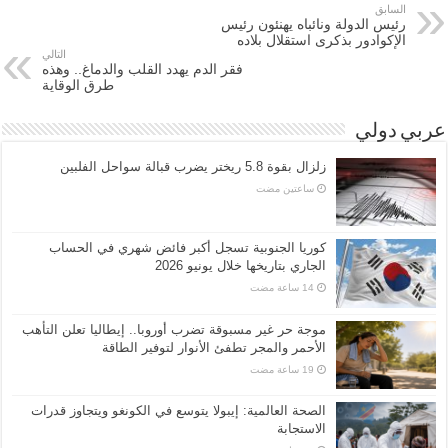
السابق
رئيس الدولة ونائباه يهنئون رئيس
الإكوادور بذكرى استقلال بلاده
التالي
فقر الدم يهدد القلب والدماغ.. وهذه
طرق الوقاية
عربي دولي
زلزال بقوة 5.8 ريختر يضرب قبالة سواحل الفلبين
‏ساعتين مضت
كوريا الجنوبية تسجل أكبر فائض شهري في الحساب
الجاري بتاريخها خلال يونيو 2026
موجة حر غير مسبوقة تضرب أوروبا.. إيطاليا تعلن التأهب
الأحمر والمجر تطفئ الأنوار لتوفير الطاقة
الصحة العالمية: إيبولا يتوسع في الكونغو ويتجاوز قدرات
الاستجابة