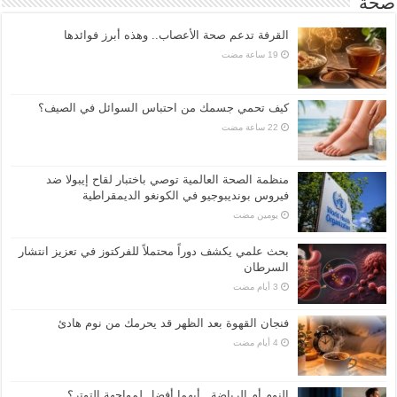
صحة
القرفة تدعم صحة الأعصاب.. وهذه أبرز فوائدها
كيف تحمي جسمك من احتباس السوائل في الصيف؟
منظمة الصحة العالمية توصي باختبار لقاح إيبولا ضد
فيروس بونديبوجيو في الكونغو الديمقراطية
‏يومين مضت
بحث علمي يكشف دوراً محتملاً للفركتوز في تعزيز انتشار
السرطان
فنجان القهوة بعد الظهر قد يحرمك من نوم هادئ
النوم أم الرياضة.. أيهما أفضل لمواجهة التوتر؟