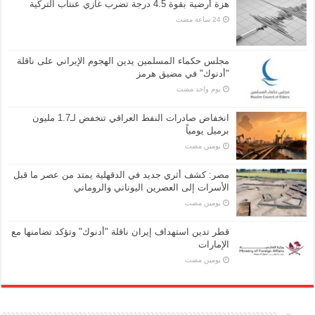
هزة أرضية بقوة 4.5 درجة تضرب غازي عنتاب التركية
مجلس حكماء المسلمين يدين الهجوم الإيراني على ناقلة
"أدنوك" في مضيق هرمز
‏يوم واحد مضت
انخفاض صادرات النفط العراقي تنخفض لـ1.7 مليون
برميل يومياً
‏يومين مضت
مصر: كشف أثري جديد في الدقهلية يمتد من عصر ما قبل
الأسرات إلى العصرين اليوناني والروماني
‏يومين مضت
قطر تدين استهداف إيران ناقلة "أدنوك" وتؤكد تضامنها مع
الإمارات
‏يومين مضت