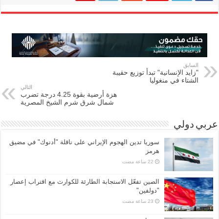
السابق
"زايد الإنسانية" تبدأ توزيع حقيبة
الشتاء في منغوليا
التالي
هزة أرضية بقوة 4.25 درجة تضرب
شمال شرق شرم الشيخ المصرية
عربي دولي
سوريا تدين الهجوم الإيراني على ناقلة "أدنوك" في مضيق
هرمز ‏
الصين تفعّل الاستجابة الطارئة للكوارث مع اقتراب إعصار
"دولفين"