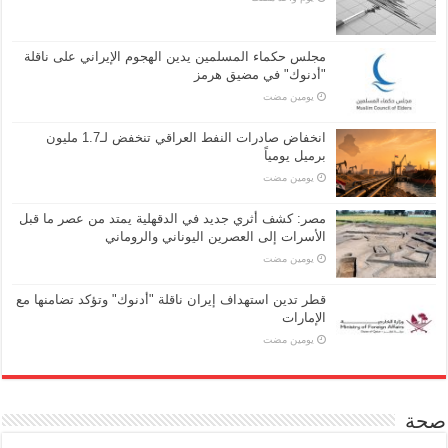
مجلس حكماء المسلمين يدين الهجوم الإيراني على ناقلة
"أدنوك" في مضيق هرمز
‏يومين مضت
انخفاض صادرات النفط العراقي تنخفض لـ1.7 مليون
برميل يومياً
‏يومين مضت
مصر: كشف أثري جديد في الدقهلية يمتد من عصر ما قبل
الأسرات إلى العصرين اليوناني والروماني
‏يومين مضت
قطر تدين استهداف إيران ناقلة "أدنوك" وتؤكد تضامنها مع
الإمارات
‏يومين مضت
صحة