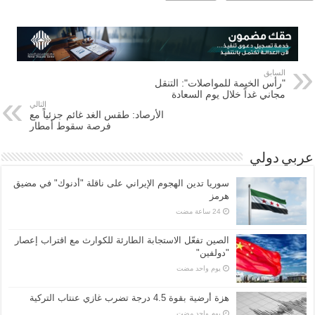
السابق
"رأس الخيمة للمواصلات": التنقل
مجاني غداً خلال يوم السعادة
التالي
الأرصاد: طقس الغد غائم جزئياً مع
فرصة سقوط أمطار
عربي دولي
سوريا تدين الهجوم الإيراني على ناقلة "أدنوك" في مضيق
هرمز ‏
الصين تفعّل الاستجابة الطارئة للكوارث مع اقتراب إعصار
"دولفين"
‏يوم واحد مضت
هزة أرضية بقوة 4.5 درجة تضرب غازي عنتاب التركية
‏يوم واحد مضت