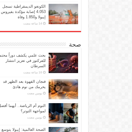
الكونغو الديمقراطية تسجل
4.053 إصابة مؤكدة بفيروس
إيبولا و1.850 وفاة
صحة
بحث علمي يكشف دوراً محتملا
للفركتوز في تعزيز انتشار
السرطان
فنجان القهوة بعد الظهر قد
يحرمك من نوم هادئ
‏يومين مضت
النوم أم الرياضة.. أيهما أفض
لمواجهة التوتر؟
‏يومين مضت
الصحة العالمية: إيبولا يتوسع 