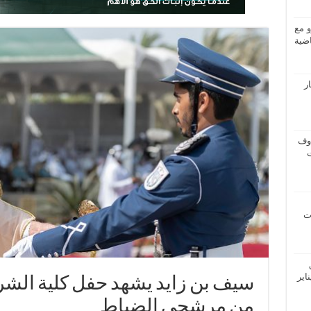
و مع
ضية
ار
اوف
ات
اير
من مرشحي الضباط