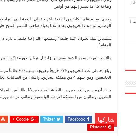
ابة
وطاعة كل ما يصدر إليهم من أوامر.
وجرى تسليم علم الكلية من الدفعة الخريجة إلى الدفعة التي تليها،
ضبط
الوطني، ثم هتف الخريجون بعدها ثلاثا بحياة صاحب السمو الشيخ خليف
منشدين شلة بعنوان "كلنا خليفة" ومطلعها" كلنا إحنا خليفة .. دارنا دار
المقام".
والتقط الفريق سمو الشيخ سيف بن زايد آل نهيان صورة تذكارية مع ا
الجامعيين، ومن بينهم 4 من مملكة البحرين، واثنتان من الطالبات الجامعيات.
حيث أن من بين الخريجين من ا
البحرين، وطالبان من المملكة الأردنية الهاشمية، وطالب من جمهورية ج
Google +
Twitter
Facebook
شاركها
Pinterest