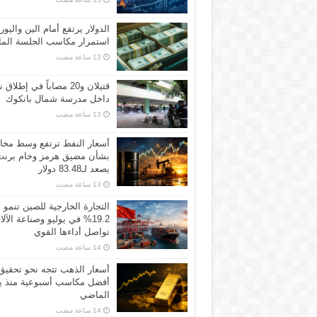
الدولار يرتفع أمام الين واليور
استمرار مكاسب الجلسة الما
قتيلان و20 مصاباً في إطلاق ن
داخل مدرسة شمال بانكوك
أسعار النفط ترتفع وسط مخ
بشأن مضيق هرمز وخام برنت
يصعد لـ83.48 دولار
التجارة الخارجية للصين تنمو
19.2% في يوليو وصناعة الآل
تواصل أداءها القوي
أسعار الذهب تتجه نحو تحقيق
أفضل مكاسب أسبوعية منذ ين
الماضي