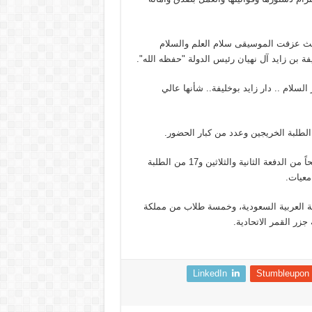
 حيث عزفت الموسيقى سلام العلم والسلام
ة بن زايد آل نهيان رئيس الدولة "حفظه الله".
 السلام .. دار زايد بوخليفة.. شأنها عالي
لطلبة الخريجين وعدد من كبار الحضور.
وبلغ إجمالي عدد الخريجين 279 خريجاً وخريجة، بينهم 260 طالباً مرشحاً من الدفعة الثانية والثلاثين و17 من الطلبة
لطلبة المرشحين 18 طالبا من المملكة العربية السعودية، وخمسة طلاب من مملكة
زر القمر الاتحادية.
LinkedIn
Stumbleupon