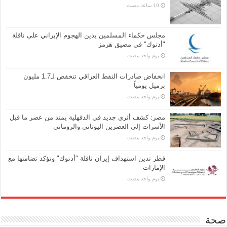
مجلس حكماء المسلمين يدين الهجوم الإيراني على ناقلة
"أدنوك" في مضيق هرمز
‏يوم واحد مضت
انخفاض صادرات النفط العراقي تنخفض لـ1.7 مليون
برميل يومياً
‏يوم واحد مضت
مصر: كشف أثري جديد في الدقهلية يمتد من عصر ما قبل
الأسرات إلى العصرين اليوناني والروماني
‏يوم واحد مضت
قطر تدين استهداف إيران ناقلة "أدنوك" وتؤكد تضامنها مع
الإمارات
‏يوم واحد مضت
صحة